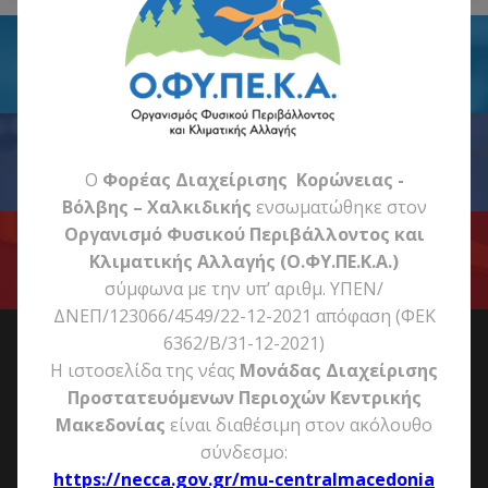
TWITTER
FACEBOOK
O
Φορέας Διαχείρισης Κορώνειας -
Βόλβης – Χαλκιδικής
ενσωματώθηκε στον
Οργανισμό Φυσικού Περιβάλλοντος και
YOUTUBE
Κλιματικής Αλλαγής (Ο.ΦΥ.ΠΕ.Κ.Α.)
σύμφωνα με την υπ’ αριθμ. ΥΠΕΝ/
ΔΝΕΠ/123066/4549/22-12-2021 απόφαση (ΦΕΚ
6362/Β/31-12-2021)
Η ιστοσελίδα της νέας
Μονάδας Διαχείρισης
Προστατευόμενων Περιοχών Κεντρικής
Μακεδονίας
είναι διαθέσιμη στον ακόλουθο
σύνδεσμο:
https://necca.gov.gr/mu-centralmacedonia