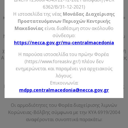
λιμνών Κορώνειας – Βόλβης και των Μακεδονικών
6362/Β/31-12-2021)
Τεμπών» και καθορισμός ζωνών προστασίας και
Η ιστοσελίδα της νέας
Μονάδας Διαχείρισης
καθορισμός χρήσεων, όρων και περιορισμών δόμησης»
Προστατευόμενων Περιοχών Κεντρικής
(βλέπε πλήρες κείμενο στο Παράρτημα Ι).
Μακεδονίας
είναι διαθέσιμη στον ακόλουθο
σύνδεσμο:
Με την παραπάνω Απόφαση οριοθετείται η περιοχή του
https://necca.gov.gr/mu-centralmacedonia
Εθνικού Πάρκου (Περιοχή Α). Εντός της περιοχής Α
χαρακτηρίζονται Περιοχές Απόλυτης Προστασίας (Ζώνη
Η παρούσα ιστοσελίδα του πρώην Φορέα
Α1 – Δάσος Απολλωνίας), Περιοχές Απόλυτης Προστασίας
(https://www.foreaskv.gr/) πλέον δεν
και Περιοχές Προστασίας της Φύσης (Ζώνη Α2 –
ενημερώνεται και παραμένει για αρχειακούς
Μακεδονικά Τέμπη). Επίσης χαρακτηρίζονται οι
λόγους.
Περιφερειακές Ζώνες Προστασίας (Περιοχή Β και
Επικοινωνία:
Περιοχή Γ) και καθορίζονται οι επιτρεπόμενες χρήσεις
mdpp.centralmacedonia@necca.gov.gr
και οι δραστηριότητες ανά περιοχή (βλέπε Χάρτη).
Οι αρμοδιότητες του Φορέα διαχείρισης λιμνών
Κορώνειας-Βόλβης σύμφωνα με την ΚΥΑ 6919/2004
αναφέρονται συνοπτικά παρακάτω: