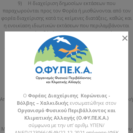
9) Η διαχείριση δημοσίων εκτάσεων που
παραχωρούνται προς τον Φορέα ή μισθώνονται από τον
φορέα διαχείρισης κατά τις κείμενες διατάξεις, καθώς και
η ενοικίαση ιδιωτικών εκτάσεων που περιλαμβάνονται
στην περιοχή ευθύνής τους και η πραγματοποίηση σε
×
αυτές των προβλεπομένων στον οικείο κανονισμό
διοίκησης και λειτουργίας και στο σχέδιο διαχείρισης
αναγκαίων παρεμβάσεων.
ΚΥΑ 6919/2004
Αρμοδιότητες του Φορέα Διαχείρισης Λιμνών
Κορώνειας Βόλβης σύμφωνα με την ΚΥΑ 6919/2004
O
Φορέας Διαχείρισης Κορώνειας -
Από τον Μάρτιο του 2004 είναι σε ισχύ η Κοινή Υπουργική
Βόλβης – Χαλκιδικής
ενσωματώθηκε στον
Απόφαση 6919/2004 «Χαρακτηρισμός των λιμναίων
Οργανισμό Φυσικού Περιβάλλοντος και
χερσαίων και υδάτινων περιοχών του υγροτοπικού
Κλιματικής Αλλαγής (Ο.ΦΥ.ΠΕ.Κ.Α.)
συστήματος των λιμνών Βόλβης-Κορώνειας και
σύμφωνα με την υπ’ αριθμ. ΥΠΕΝ/
Μακεδονικών Τεμπών ως «Εθνικό Πάρκο Υγροτόπων των
ΔΝΕΠ/123066/4549/22-12-2021 απόφαση (ΦΕΚ