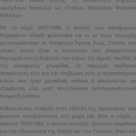
1469/1950 έδωσε επίσης τη δυνατότητα κήρυξης
ορισμένων περιοχών ως «Τοπίων Ιδιαιτέρου Φυσικού
Κάλλους».
Με το νόμο 2637/1998, ο θεσμός των καταφυγίων
θηραμάτων άλλαξε φιλοσοφία και οι εν λόγω περιοχές
μετονομάστηκαν σε Καταφύγια Άγριας Ζωής. Σκοπός του
νόμου αυτού ήταν η προστασία των απαραίτητων
περιοχών για τη διάσωση των ειδών της άγριας πανίδας ή
της αυτοφυούς χλωρίδας. Οι περιοχές κρίθηκαν
απαραίτητες είτε για την επιβίωση ενός ή περισσοτέρων
ειδών που ήταν μοναδικά, σπάνια ή απειλούνταν με
εξαφάνιση, είτε γιατί αποτελούσαν αντιπροσωπευτικό
δείγμα βιοτόπου.
Καθοριστικός σταθμός στην εξέλιξη της προστασίας του
φυσικού περιβάλλοντος στη χώρα μας ήταν ο νόμος –
πλαίσιο 1650/1986, ο οποίος περιείχε ιδιαίτερο κεφάλαιο
για την «Προστασία της Φύσης και του Τοπίου», όπου και