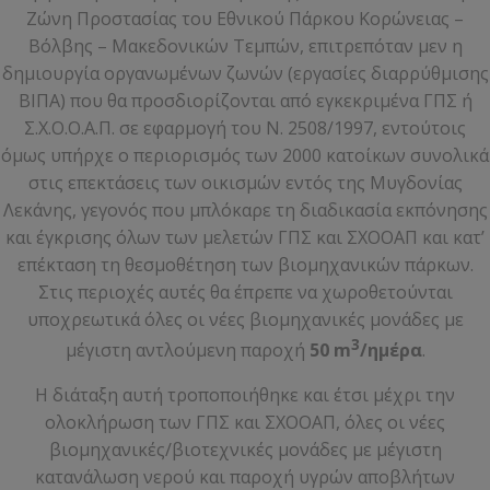
Ζώνη Προστασίας του Εθνικού Πάρκου Κορώνειας –
Βόλβης – Μακεδονικών Τεμπών, επιτρεπόταν μεν η
δημιουργία οργανωμένων ζωνών (εργασίες διαρρύθμισης
ΒΙΠΑ) που θα προσδιορίζονται από εγκεκριμένα ΓΠΣ ή
Σ.Χ.Ο.Ο.Α.Π. σε εφαρμογή του Ν. 2508/1997, εντούτοις
όμως υπήρχε ο περιορισμός των 2000 κατοίκων συνολικά
στις επεκτάσεις των οικισμών εντός της Μυγδονίας
Λεκάνης, γεγονός που μπλόκαρε τη διαδικασία εκπόνησης
και έγκρισης όλων των μελετών ΓΠΣ και ΣΧΟΟΑΠ και κατ’
επέκταση τη θεσμοθέτηση των βιομηχανικών πάρκων.
Στις περιοχές αυτές θα έπρεπε να χωροθετούνται
υποχρεωτικά όλες οι νέες βιομηχανικές μονάδες με
3
μέγιστη αντλούμενη παροχή
50
m
/ημέρα
.
Η διάταξη αυτή τροποποιήθηκε και έτσι μέχρι την
ολοκλήρωση των ΓΠΣ και ΣΧΟΟΑΠ, όλες οι νέες
βιομηχανικές/βιοτεχνικές μονάδες με μέγιστη
κατανάλωση νερού και παροχή υγρών αποβλήτων