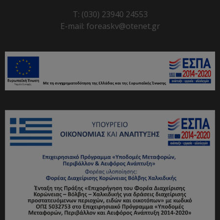
T: (030) 23940 24553
E-mail: foreaskv@otenet.gr