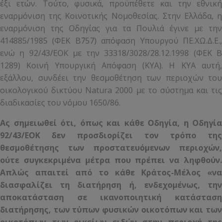
έξι ετών. Τούτο, φυσικά, προϋπέθετε και την εθνική
εναρμόνιση της Κοινοτικής Νομοθεσίας. Στην Ελλάδα, η
εναρμόνιση της Οδηγίας για τα Πουλιά έγινε με την
414885/1985 (ΦΕΚ Β΄757) απόφαση Υπουργού ΠΕ.ΧΩ.Δ.Ε.,
ενώ η 92/43/ΕΟΚ με την 33318/3028/28.12.1998 (ΦΕΚ Β΄
1289) Κοινή Υπουργική Απόφαση (ΚΥΑ). Η ΚΥΑ αυτή,
εξάλλου, συνδέει την θεσμοθέτηση των περιοχών του
οικολογικού δικτύου Natura 2000 με το σύστημα και τις
διαδικασίες του νόμου 1650/86.
Ας σημειωθεί ότι, όπως και κάθε Οδηγία, η Οδηγία
92/43/ΕΟΚ δεν προσδιορίζει τον τρόπο της
θεσμοθέτησης των προστατευόμενων περιοχών,
ούτε συγκεκριμένα μέτρα που πρέπει να ληφθούν.
Απλώς απαιτεί από το κάθε Κράτος-Μέλος «να
διασφαλίζει τη διατήρηση ή, ενδεχομένως, την
αποκατάσταση σε ικανοποιητική κατάσταση
διατήρησης, των τύπων φυσικών οικοτόπων και των