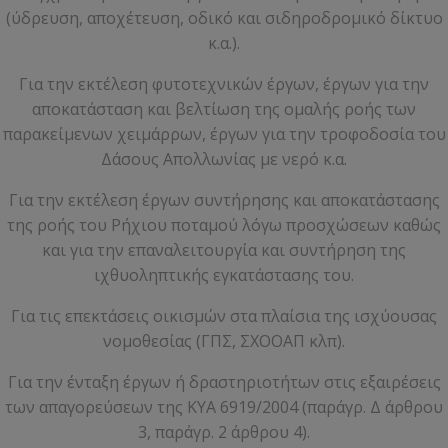
(ύδρευση, αποχέτευση, οδικό και σιδηροδρομικό δίκτυο
κ.α.).
Για την εκτέλεση φυτοτεχνικών έργων, έργων για την
αποκατάσταση και βελτίωση της ομαλής ροής των
παρακείμενων χειμάρρων, έργων για την τροφοδοσία του
Δάσους Απολλωνίας με νερό κ.α.
Για την εκτέλεση έργων συντήρησης και αποκατάστασης
της ροής του Ρήχιου ποταμού λόγω προσχώσεων καθώς
και για την επαναλειτουργία και συντήρηση της
ιχθυοληπτικής εγκατάστασης του.
Για τις επεκτάσεις οικισμών στα πλαίσια της ισχύουσας
νομοθεσίας (ΓΠΣ, ΣΧΟΟΑΠ κλπ).
Για την ένταξη έργων ή δραστηριοτήτων στις εξαιρέσεις
των απαγορεύσεων της ΚΥΑ 6919/2004 (παράγρ. Δ άρθρου
3, παράγρ. 2 άρθρου 4).