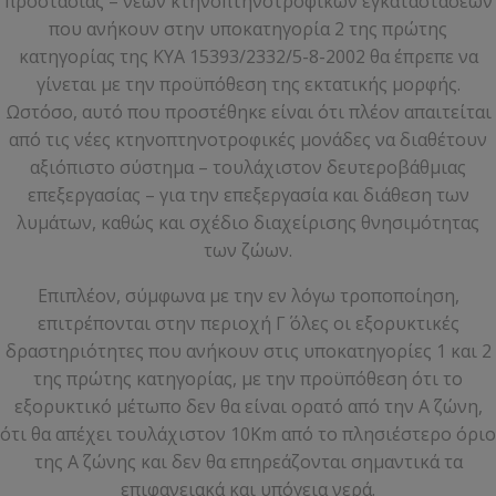
προστασίας – νέων κτηνοπτηνοτροφικών εγκαταστάσεων
που ανήκουν στην υποκατηγορία 2 της πρώτης
κατηγορίας της ΚΥΑ 15393/2332/5-8-2002 θα έπρεπε να
γίνεται με την προϋπόθεση της εκτατικής μορφής.
Ωστόσο, αυτό που προστέθηκε είναι ότι πλέον απαιτείται
από τις νέες κτηνοπτηνοτροφικές μονάδες να διαθέτουν
αξιόπιστο σύστημα – τουλάχιστον δευτεροβάθμιας
επεξεργασίας – για την επεξεργασία και διάθεση των
λυμάτων, καθώς και σχέδιο διαχείρισης θνησιμότητας
των ζώων.
Επιπλέον, σύμφωνα με την εν λόγω τροποποίηση,
επιτρέπονται στην περιοχή Γ΄ όλες οι εξορυκτικές
δραστηριότητες που ανήκουν στις υποκατηγορίες 1 και 2
της πρώτης κατηγορίας, με την προϋπόθεση ότι το
εξορυκτικό μέτωπο δεν θα είναι ορατό από την Α΄ ζώνη,
ότι θα απέχει τουλάχιστον 10Km από το πλησιέστερο όριο
της Α΄ ζώνης και δεν θα επηρεάζονται σημαντικά τα
επιφανειακά και υπόγεια νερά.