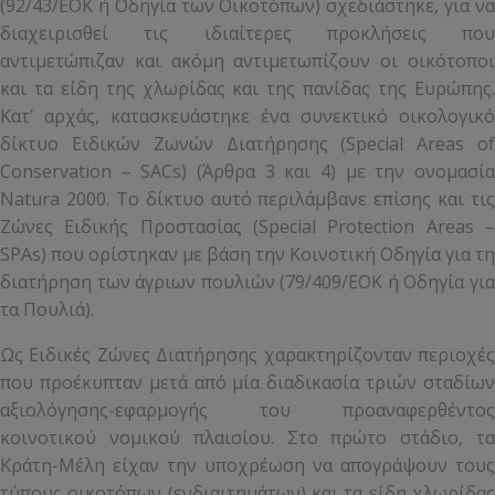
(92/43/ΕΟΚ ή Οδηγία των Οικοτόπων) σχεδιάστηκε, για να
διαχειρισθεί τις ιδιαίτερες προκλήσεις που
αντιμετώπιζαν και ακόμη αντιμετωπίζουν οι οικότοποι
και τα είδη της χλωρίδας και της πανίδας της Ευρώπης.
Κατ’ αρχάς, κατασκευάστηκε ένα συνεκτικό οικολογικό
δίκτυο Ειδικών Ζωνών Διατήρησης (Special Areas of
Conservation – SACs) (Άρθρα 3 και 4) με την ονομασία
Natura 2000. Το δίκτυο αυτό περιλάμβανε επίσης και τις
Ζώνες Ειδικής Προστασίας (Special Protection Areas –
SPAs) που ορίστηκαν με βάση την Κοινοτική Οδηγία για τη
διατήρηση των άγριων πουλιών (79/409/ΕΟΚ ή Οδηγία για
τα Πουλιά).
Ως Ειδικές Ζώνες Διατήρησης χαρακτηρίζονταν περιοχές
που προέκυπταν μετά από μία διαδικασία τριών σταδίων
αξιολόγησης-εφαρμογής του προαναφερθέντος
κοινοτικού νομικού πλαισίου. Στο πρώτο στάδιο, τα
Κράτη-Μέλη είχαν την υποχρέωση να απογράψουν τους
τύπους οικοτόπων (ενδιαιτημάτων) και τα είδη χλωρίδας