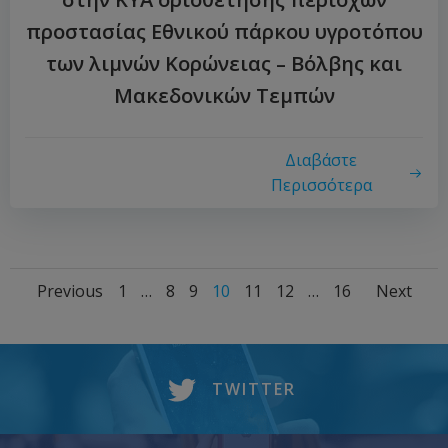
προστασίας Εθνικού πάρκου υγροτόπου
των λιμνών Κορώνειας – Βόλβης και
Μακεδονικών Τεμπών
Διαβάστε
Περισσότερα
Previous
1
…
8
9
10
11
12
…
16
Next
TWITTER