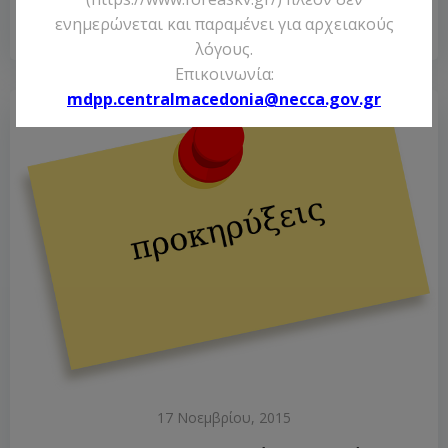
Διαβάστε
ενημερώνεται και παραμένει για αρχειακούς
Περισσότερα
λόγους.
Επικοινωνία:
mdpp.centralmacedonia@necca.gov.gr
17 Νοεμβρίου, 2015