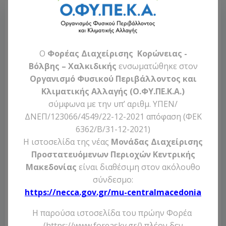
O
Φορέας Διαχείρισης Κορώνειας -
Βόλβης – Χαλκιδικής
ενσωματώθηκε στον
Οργανισμό Φυσικού Περιβάλλοντος και
Κλιματικής Αλλαγής (Ο.ΦΥ.ΠΕ.Κ.Α.)
σύμφωνα με την υπ’ αριθμ. ΥΠΕΝ/
ΔΝΕΠ/123066/4549/22-12-2021 απόφαση (ΦΕΚ
6362/Β/31-12-2021)
Η ιστοσελίδα της νέας
Μονάδας Διαχείρισης
Προστατευόμενων Περιοχών Κεντρικής
17 Νοεμβρίου, 2015
Μακεδονίας
είναι διαθέσιμη στον ακόλουθο
σύνδεσμο:
Εκδήλωση ενδιαφέροντος για την
https://necca.gov.gr/mu-centralmacedonia
προμήθεια ειδών εστίασης
Η παρούσα ιστοσελίδα του πρώην Φορέα
(https://www.foreaskv.gr/) πλέον δεν