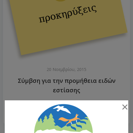
20 Νοεμβρίου, 2015
Σύμβση για την προμήθεια ειδών
εστίασης
×
Διαβάστε
Περισσότερα