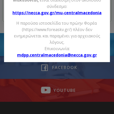
Μακεδονίας
είναι διαθέσιμη στον ακόλουθο
Tags:
No Tag
σύνδεσμο:
https://necca.gov.gr/mu-centralmacedonia
Previous post
Next post
Η παρούσα ιστοσελίδα του πρώην Φορέα
(https://www.foreaskv.gr/) πλέον δεν
ενημερώνεται και παραμένει για αρχειακούς
λόγους.
TWITTER
Επικοινωνία:
mdpp.centralmacedonia@necca.gov.gr
FACEBOOK
YOUTUBE