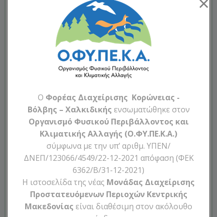
×
O
Φορέας Διαχείρισης Κορώνειας -
Βόλβης – Χαλκιδικής
ενσωματώθηκε στον
Οργανισμό Φυσικού Περιβάλλοντος και
Κλιματικής Αλλαγής (Ο.ΦΥ.ΠΕ.Κ.Α.)
σύμφωνα με την υπ’ αριθμ. ΥΠΕΝ/
ΔΝΕΠ/123066/4549/22-12-2021 απόφαση (ΦΕΚ
6362/Β/31-12-2021)
Η ιστοσελίδα της νέας
Μονάδας Διαχείρισης
Categories:
Προκηρύξεις
Προστατευόμενων Περιοχών Κεντρικής
Tags:
No Tag
Μακεδονίας
είναι διαθέσιμη στον ακόλουθο