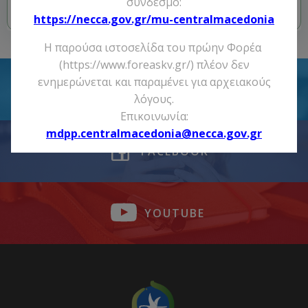
σύνδεσμο:
Previous post
Next post
https://necca.gov.gr/mu-centralmacedonia
Η παρούσα ιστοσελίδα του πρώην Φορέα
(https://www.foreaskv.gr/) πλέον δεν
ενημερώνεται και παραμένει για αρχειακούς
TWITTER
λόγους.
Επικοινωνία:
mdpp.centralmacedonia@necca.gov.gr
FACEBOOK
YOUTUBE